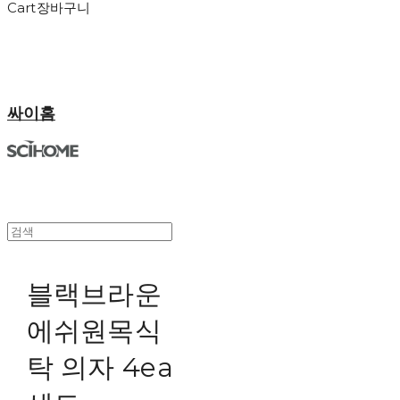
Cart
장바구니
싸이홈
블랙브라운
에쉬원목식
탁 의자 4ea